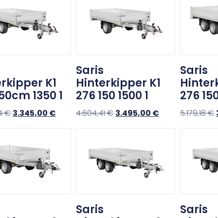
Saris
Saris
rkipper K1
Hinterkipper K1
Hinter
150cm 1350 1
276 150 1500 1
276 15
04
€
3.345,00
€
4.604,41
€
3.495,00
€
5.179,18
€
Saris
Saris