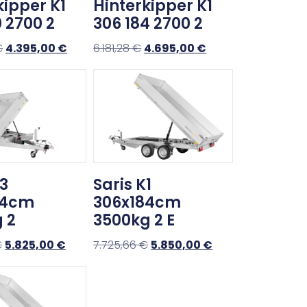
kipper K1
Hinterkipper K1
0 2700 2
306 184 2700 2
€
4.395,00
€
6.181,28
€
4.695,00
€
K3
Saris K1
84cm
306x184cm
 2
3500kg 2 E
€
5.825,00
€
7.725,66
€
5.850,00
€