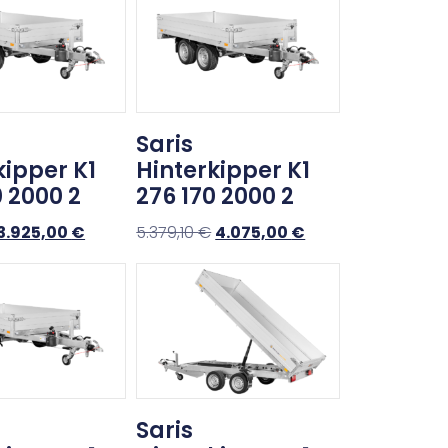
Saris
kipper K1
Hinterkipper K1
0 2000 2
276 170 2000 2
3.925,00
€
5.379,10
€
4.075,00
€
Saris