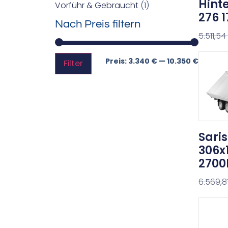
Hinte
Vorführ & Gebraucht
(1)
276 1
Nach Preis filtern
5.511,54
Preis:
3.340 €
—
10.350 €
Filter
Saris
306x
2700
6.569,