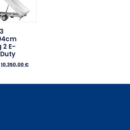
K3
04cm
 2 E-
 Duty
10.350,00
€