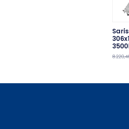
Saris
306x
3500
8.220,