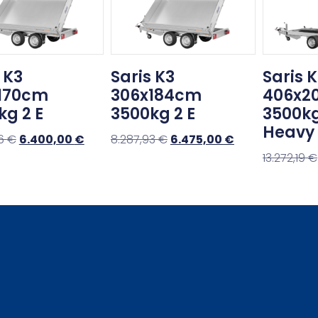
 K3
Saris K3
Saris 
170cm
306x184cm
406x2
kg 2 E
3500kg 2 E
3500kg
Heavy
46
€
6.400,00
€
8.287,93
€
6.475,00
€
13.272,19
€