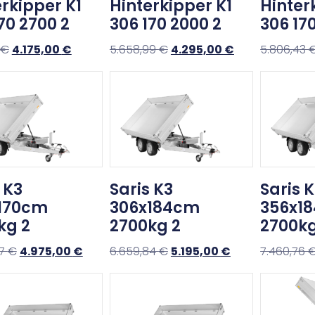
rkipper K1
Hinterkipper K1
Hinter
70 2700 2
306 170 2000 2
306 17
€
4.175,00
€
5.658,99
€
4.295,00
€
5.806,43
 K3
Saris K3
Saris 
170cm
306x184cm
356x1
kg 2
2700kg 2
2700kg
87
€
4.975,00
€
6.659,84
€
5.195,00
€
7.460,76