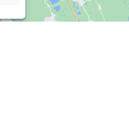
Öffnungszeiten
. 83, 38112
Montag – Freitag
ig
09:00 – 18:00 Uhr
25 0
Samstag