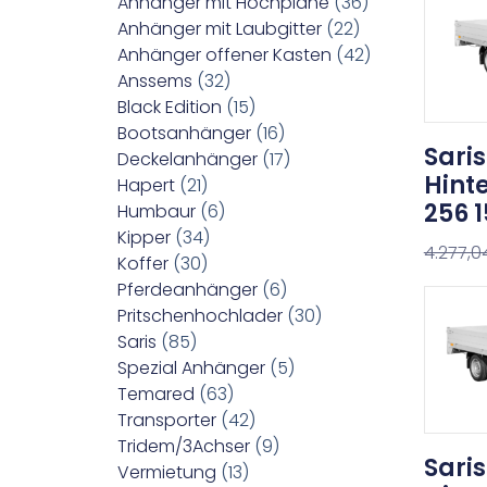
Anhänger mit Hochplane
(36)
Anhänger mit Laubgitter
(22)
Anhänger offener Kasten
(42)
Anssems
(32)
Black Edition
(15)
Bootsanhänger
(16)
Saris
Deckelanhänger
(17)
Hinte
Hapert
(21)
256 
Humbaur
(6)
Kipper
(34)
4.277,
Koffer
(30)
Pferdeanhänger
(6)
Pritschenhochlader
(30)
Saris
(85)
Spezial Anhänger
(5)
Temared
(63)
Transporter
(42)
Tridem/3Achser
(9)
Saris
Vermietung
(13)