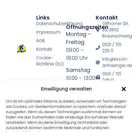
Links
Kontakt
Datenschutzerklärung
Gifhorner Str.
Öffnungszeiten
83, 38112
Impressum
Montag –
Braunschwei
AGB
Freitag
0531 / 701
Kontakt
09:00 –
225 0
18:00 Uhr
Cookie-
info@kirsch-
Richtlinie (EU)
anhaenger.d
Samstag
0531 / 701
10:00 – 13:00
245 0
Uhr
Einwilligung verwalten
* mit
Um dir ein optimales Erlebnis zu bieten, verwenden wir Technologien
wie Cookies, um Geräteinformationen zu speichern und/oder darauf
Ausnahme
zuzugreifen. Wenn du diesen Technologien zustimmst, können wir
der
Daten wie das Surfverhalten oder eindeutige IDs auf dieser Website
verarbeiten. Wenn du deine Einwillligung nicht erteilst oder
gesetzlichen
zurückziehst, können bestimmte Merkmale und Funktionen