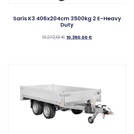
Saris K3 406x204cm 3500kg 2 E-Heavy
Duty
13.272,19
€
10.350,00
€