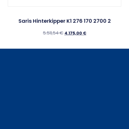
Saris Hinterkipper K1 276 170 2700 2
5.511,54
€
4.175,00
€