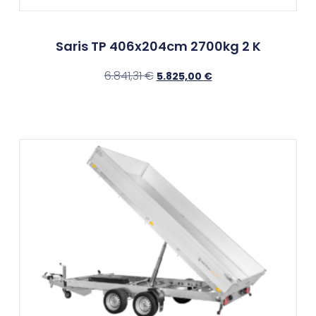
Saris TP 406x204cm 2700kg 2 K
6.841,31
€
5.825,00
€