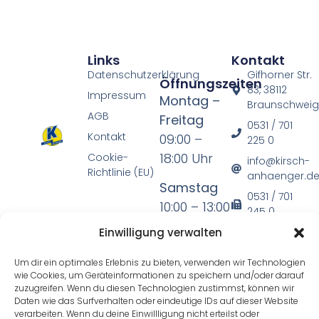
Links
Kontakt
Datenschutzerklärung
Gifhorner Str.
Öffnungszeiten
83, 38112
Impressum
Montag –
Braunschwei
AGB
Freitag
0531 / 701
Kontakt
09:00 –
225 0
18:00 Uhr
Cookie-
info@kirsch-
Richtlinie (EU)
anhaenger.d
Samstag
0531 / 701
10:00 – 13:00
245 0
Uhr
Einwilligung verwalten
* mit
Um dir ein optimales Erlebnis zu bieten, verwenden wir Technologien
wie Cookies, um Geräteinformationen zu speichern und/oder darauf
Ausnahme
zuzugreifen. Wenn du diesen Technologien zustimmst, können wir
der
Daten wie das Surfverhalten oder eindeutige IDs auf dieser Website
verarbeiten. Wenn du deine Einwillligung nicht erteilst oder
gesetzlichen