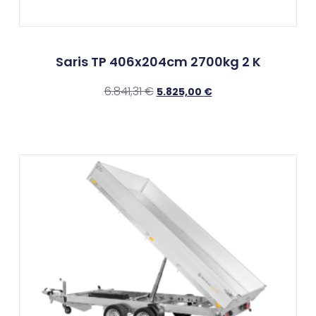
Saris TP 406x204cm 2700kg 2 K
6.841,31
€
5.825,00
€