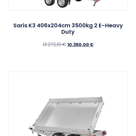
Saris K3 406x204cm 3500kg 2 E-Heavy
Duty
13.272,19
€
10.350,00
€