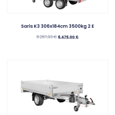
Saris K3 306x184cm 3500kg 2 E
8.287,93
€
6.475,00
€