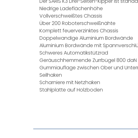
Der SARIS K3 Drei-Seiten-Kipper ist stan
Niedrige Ladeflächenhöhe
Vollverschweißtes Chassis
Über 200 Roboterschweißnähte
Komplett feuerverzinktes Chassis
Doppelwandige Aluminium Bordwände
Aluminium Bordwände mit Spannverschl
Schweres Automatikstützrad
Geräuschhemmende Zurrbügel 800 daN
Gummiauflage zwischen Ober und Unte
Seilhaken
Scharniere mit Netzhaken
Stahlplatte auf Holzboden