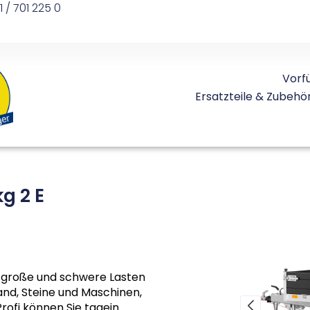
1 / 701 225 0
Vorf
Ersatzteile & Zubehö
g 2 E
r große und schwere Lasten
and, Steine und Maschinen,
 Profi können Sie tagein