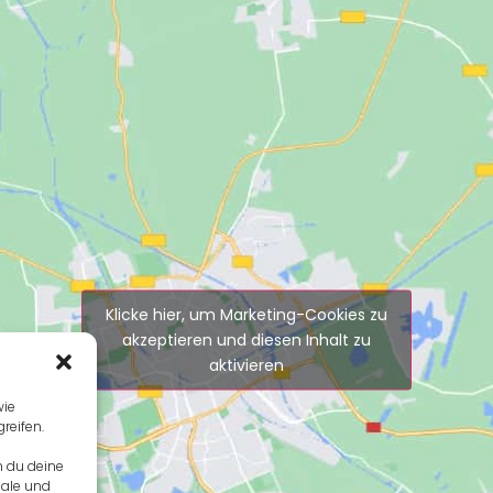
Klicke hier, um Marketing-Cookies zu
akzeptieren und diesen Inhalt zu
aktivieren
wie
reifen.
n du deine
male und