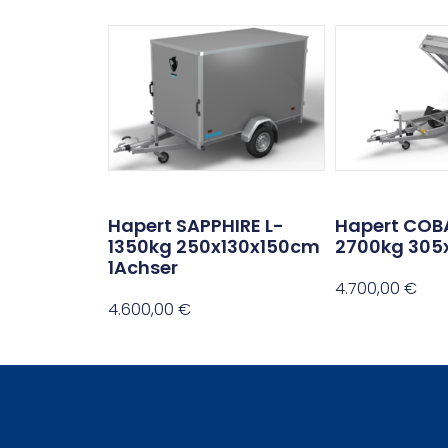
Hapert SAPPHIRE L-
Hapert COB
1350kg 250x130x150cm
2700kg 305
1Achser
4.700,00
€
4.600,00
€