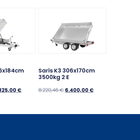
56x184cm
Saris K3 306x170cm
3500kg 2 E
825,00
€
8.220,46
€
6.400,00
€