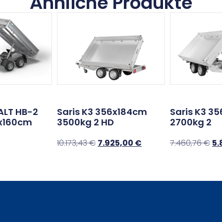
Ähnliche Produkte
ALT HB-2
Saris K3 356x184cm
Saris K3 3
x160cm
3500kg 2 HD
2700kg 2
10.173,43
€
7.925,00
€
7.460,76
€
5.