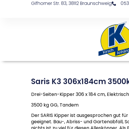
Gifhorner Str. 83, 38112 Braunschweig
053
Saris K3 306x184cm 3500k
Drei-Seiten-Kipper 306 x 184 cm, Elektrisch
3500 kg GG, Tandem
Der SARIS Kipper ist ausgesprochen gut fü
geeignet. Bau-, Abriss- und Gartenabfall, S
nichts ist zu viel für diesen Alleskönner. Als