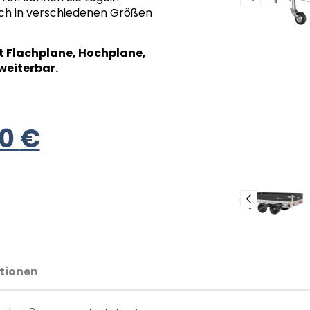
lich in verschiedenen Größen
it Flachplane, Hochplane,
weiterbar.
00
€
tionen