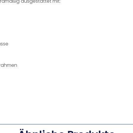
dardmäßig ausgestattet mit:
üsse
rrahmen