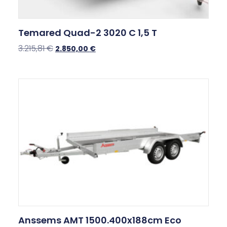
Temared Quad-2 3020 C 1,5 T
3.215,81
€
2.850,00
€
Anssems AMT 1500.400x188cm Eco