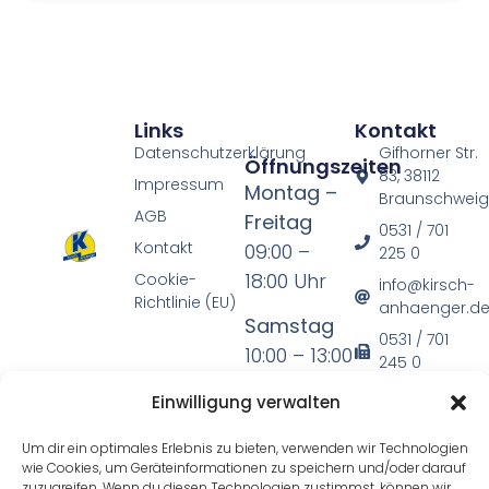
Links
Kontakt
Datenschutzerklärung
Gifhorner Str.
Öffnungszeiten
83, 38112
Impressum
Montag –
Braunschwei
AGB
Freitag
0531 / 701
Kontakt
09:00 –
225 0
18:00 Uhr
Cookie-
info@kirsch-
Richtlinie (EU)
anhaenger.d
Samstag
0531 / 701
10:00 – 13:00
245 0
Uhr
Einwilligung verwalten
* mit
Um dir ein optimales Erlebnis zu bieten, verwenden wir Technologien
Ausnahme
wie Cookies, um Geräteinformationen zu speichern und/oder darauf
zuzugreifen. Wenn du diesen Technologien zustimmst, können wir