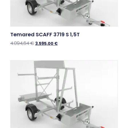
Temared SCAFF 3719 S 1,5T
4.094,64
€
3.595,00
€