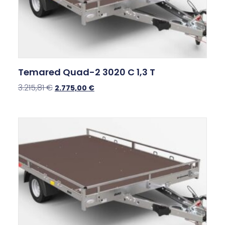
Temared Quad-2 3020 C 1,3 T
3.215,81
€
2.775,00
€