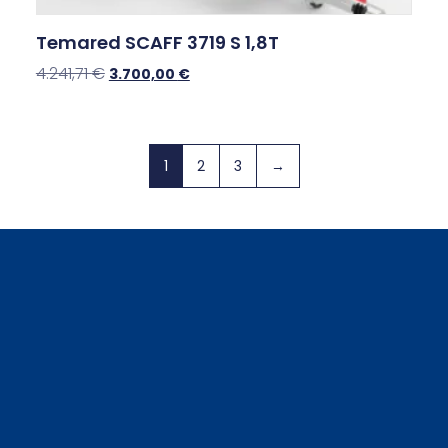
Temared SCAFF 3719 S 1,8T
4.241,71
€
3.700,00
€
1
2
3
→