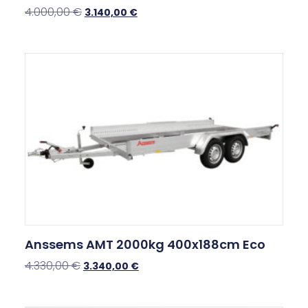
4.000,00
€
3.140,00
€
Anssems AMT 2000kg 400x188cm Eco
4.330,00
€
3.340,00
€