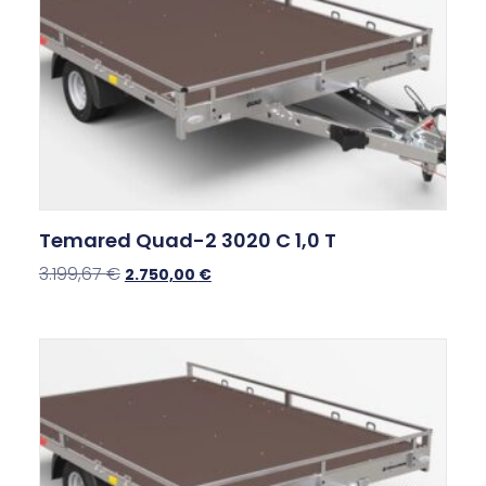
Temared Quad-2 3020 C 1,0 T
3.199,67
€
2.750,00
€