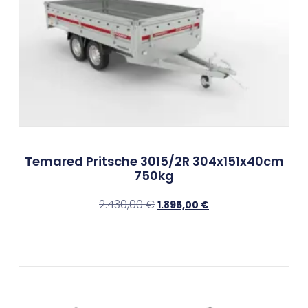
Temared Pritsche 3015/2R 304x151x40cm
750kg
2.430,00
€
1.895,00
€