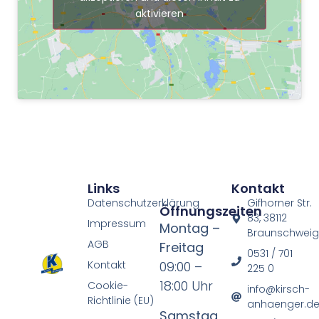
aktivieren
Links
Kontakt
Datenschutzerklärung
Gifhorner Str.
Öffnungszeiten
83, 38112
Impressum
Montag –
Braunschwei
AGB
Freitag
0531 / 701
Kontakt
09:00 –
225 0
18:00 Uhr
Cookie-
info@kirsch-
Richtlinie (EU)
anhaenger.d
Samstag