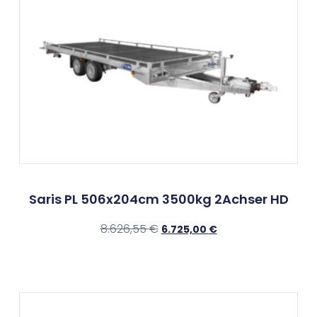
Saris PL 506x204cm 3500kg 2Achser HD
8.626,55
€
6.725,00
€