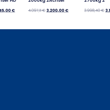
hser HD
2000kg 2Achser
2700kg 2
245,00
€
4.097,11
€
3.200,00
€
3.998,40
€
3.