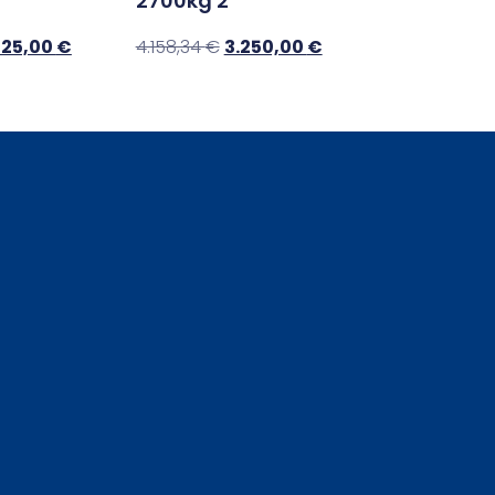
2700kg 2
125,00
€
4.158,34
€
3.250,00
€