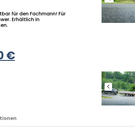
htbar für den Fachmann! Für
er. Erhältlich in
en.
0
€
tionen