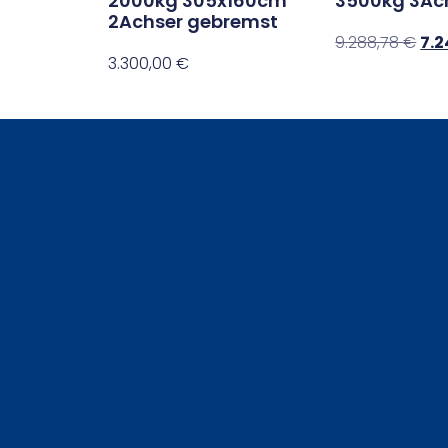
2000kg 305x160cm
3500kg 3Ac
2Achser gebremst
9.288,78
€
7.
3.300,00
€