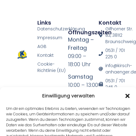
Links
Kontakt
Datenschutzerklärung
Gifhorner Str.
Öffnungszeiten
83, 38112
Impressum
Montag –
Braunschwei
AGB
Freitag
0531 / 701
Kontakt
09:00 –
225 0
18:00 Uhr
Cookie-
info@kirsch-
Richtlinie (EU)
anhaenger.d
Samstag
0531 / 701
10:00 – 13:00
245 0
Uhr
Einwilligung verwalten
* mit
Um dir ein optimales Erlebnis zu bieten, verwenden wir Technologien
wie Cookies, um Geräteinformationen zu speichern und/oder darauf
Ausnahme
zuzugreifen. Wenn du diesen Technologien zustimmst, können wir
der
Daten wie das Surfverhalten oder eindeutige IDs auf dieser Website
verarbeiten. Wenn du deine Einwillligung nicht erteilst oder
gesetzlichen
zurückziehst, können bestimmte Merkmale und Funktionen