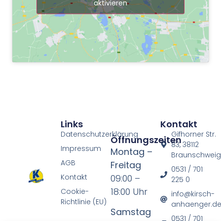
aktivieren
Links
Kontakt
Datenschutzerklärung
Gifhorner Str.
Öffnungszeiten
83, 38112
Impressum
Montag –
Braunschwei
AGB
Freitag
0531 / 701
Kontakt
09:00 –
225 0
18:00 Uhr
Cookie-
info@kirsch-
Richtlinie (EU)
anhaenger.d
Samstag
0531 / 701