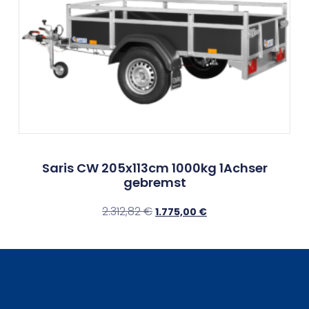
Saris CW 205x113cm 1000kg 1Achser
gebremst
2.312,82
€
1.775,00
€