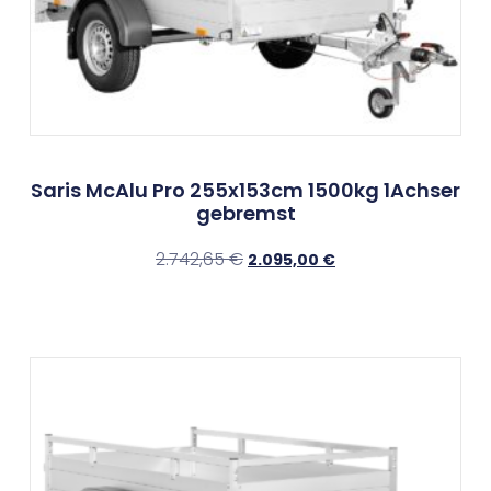
Saris McAlu Pro 255x153cm 1500kg 1Achser
gebremst
2.742,65
€
2.095,00
€