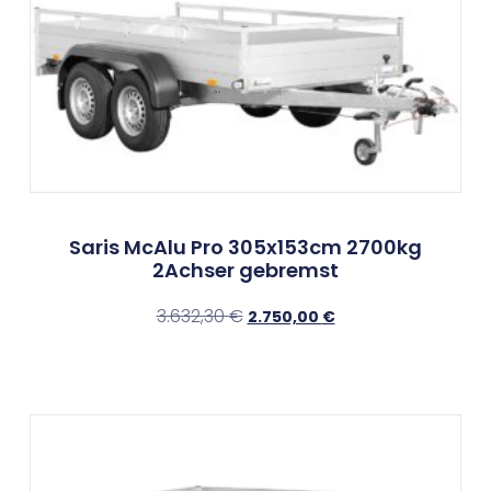
Saris McAlu Pro 305x153cm 2700kg
2Achser gebremst
3.632,30
€
2.750,00
€