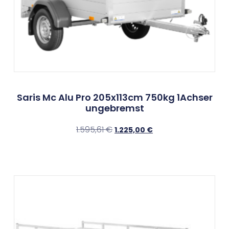
Saris Mc Alu Pro 205x113cm 750kg 1Achser
ungebremst
1.595,61
€
1.225,00
€