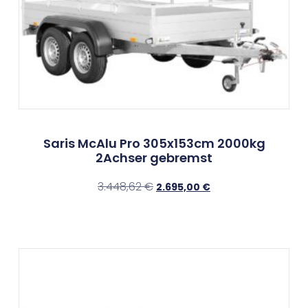
Saris McAlu Pro 305x153cm 2000kg
2Achser gebremst
3.448,62
€
2.695,00
€