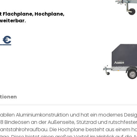
it Flachplane, Hochplane,
weiterbar.
0
€
tionen
bilen Aluminiumkonstruktion und hat ein modernes Design.
 Bindeösen an der Außenseite, Stützrad und rutschfesten 
rkantstahlrohraufbau. Die Hochplane besteht aus einem h
äge. Diese bietet einen großen Vorteil im Hinblick auf die