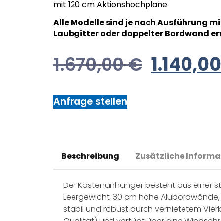
mit 120 cm Aktionshochplane
Alle Modelle sind je nach Ausführung m
Laubgitter oder doppelter Bordwand er
1.670,00
€
1.140,0
Anfrage stellen
Beschreibung
Zusätzliche Informa
Der Kastenanhänger besteht aus einer sta
Leergewicht, 30 cm hohe Alubordwände, 8
stabil und robust durch vernietetem Vie
Qualität) und verfügt über eine Windschr