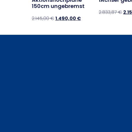
150cm ungebremst
2.833,87
€
2.1
2.145,00
€
1.490,00
€