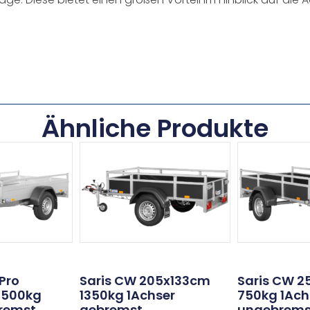
Ähnliche Produkte
 Pro
Saris CW 205x133cm
Saris CW 2
1500kg
1350kg 1Achser
750kg 1Ach
bremst
gebremst
ungebrems