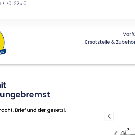
1 / 701 225 0
Vorf
Ersatzteile & Zubehö
it
 ungebremst
acht, Brief und der gesetzl.