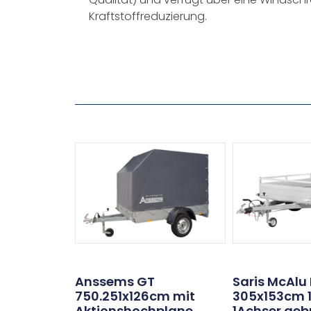
Kraftstoffreduzierung.
Anssems GT
Saris McAlu
750.251x126cm mit
305x153cm 
Aktionshochplane
1Achser ge