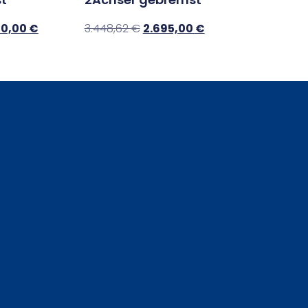
00,00
€
3.448,62
€
2.695,00
€