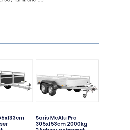
55x133cm
Saris McAlu Pro
ser
305x153cm 2000kg
t
2Achser gebremst