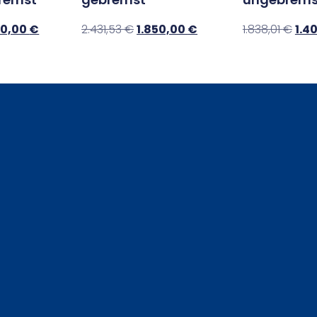
50,00
€
2.431,53
€
1.850,00
€
1.838,01
€
1.4